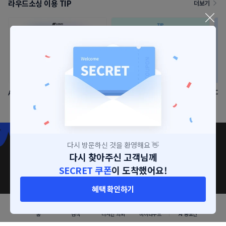
라우드소싱 이용 TIP
더보기
AI 브리핑 에이전트 오픈!
공공기관이 효율적인 예산으로 공
디자
모전 개최하는 법
지금 의뢰자로 가입하면,
다시 방문하신 것을 환영해요 👋
다시 찾아주신 고객님께
32만 명의 디자이너
를 만날 수 있어요.
SECRET 쿠폰
이 도착했어요!
혜택 확인하기
3초만에 회원가입하기
홈
검색
디자인 의뢰
마이라우드
AI 공모전