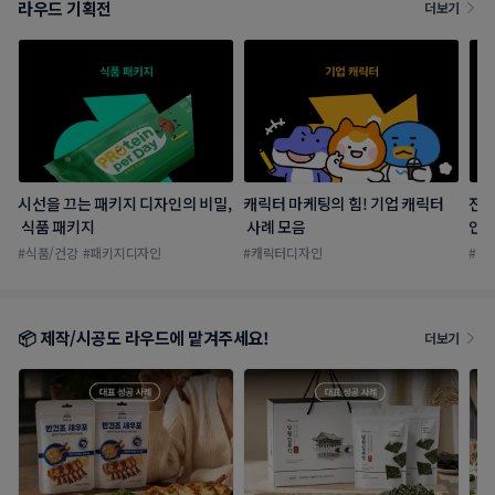
라우드 기획전
더보기
시선을 끄는 패키지 디자인의 비밀,
캐릭터 마케팅의 힘! 기업 캐릭터
전문
 식품 패키지
 사례 모음
인 
#
식품/건강
#
패키지디자인
#
캐릭터디자인
#
병
📦 제작/시공도 라우드에 맡겨주세요!
더보기