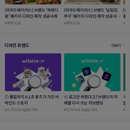
[라우드메이커스] 브랜드 '싸와디
[라우드메이커스] 브랜드 '남원김
[라
꿍' 패키지 디자인·제작 성공사례
부각' 패키지 디자인·제작 성공사
활용
례
치가
#
제작/시공
#
제작/시공
#
제
어 
디자인 트렌드
더보기
🕗 품절까지 0.1초 뮷즈가 가진 비
🎨 로고만 바꿨다고? 브랜드의 미
🏅
하인드 스토리
래를 다시 쓰는 리브랜딩
달 
#
IT/미디어
#
일반/기타
#
IT/미디어
#
일반/기타
#
IT