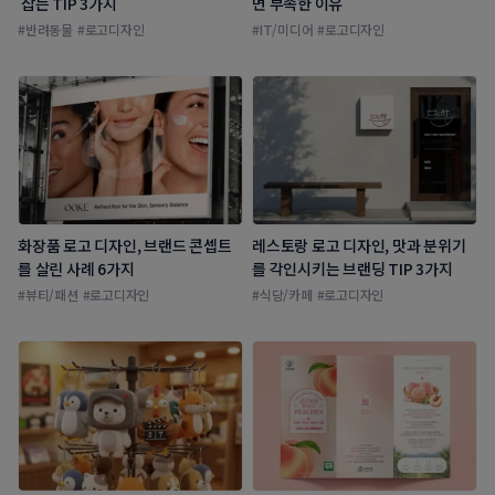
 잡는 TIP 3가지
면 부족한 이유 
#
반려동물
#
로고디자인
#
IT/미디어
#
로고디자인
화장품 로고 디자인, 브랜드 콘셉트
레스토랑 로고 디자인, 맛과 분위기
를 살린 사례 6가지
를 각인시키는 브랜딩 TIP 3가지
#
뷰티/패션
#
로고디자인
#
식당/카페
#
로고디자인