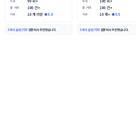
9
0
 회+
1
00
 회+
우승
우승
1
00
 건+
1
00
 건+
총 거래
총 거래
1
0
 개 미만
5.0
1
0
 개+
5.0
리뷰
리뷰
3개의 일반/기타
업종에서 추천했습니다.
5개의 일반/기타
업종에서 추천했습니다.