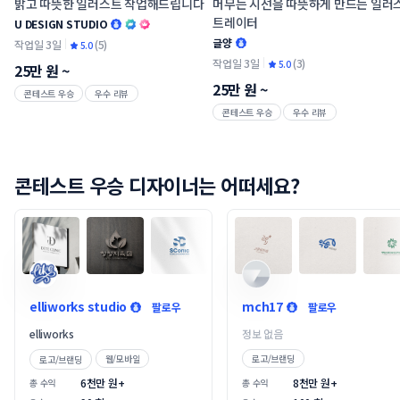
밝고 따뜻한 일러스트 작업해드립니다
머무는 시선을 따뜻하게 만드는 일러
트레이터
U DESIGN STUDIO
글양
작업일 3일
(
5
)
5.0
작업일 3일
(
3
)
5.0
25만 원
~
25만 원
~
콘테스트 우승
우수 리뷰
콘테스트 우승
우수 리뷰
콘테스트 우승 디자이너는 어떠세요?
elliworks studio
mch17
팔로우
팔로우
elliworks 
정보 없음
웹/모바일
로고/브랜딩
로고/브랜딩
6
천만
 원+
8
천만
 원+
총 수익
총 수익