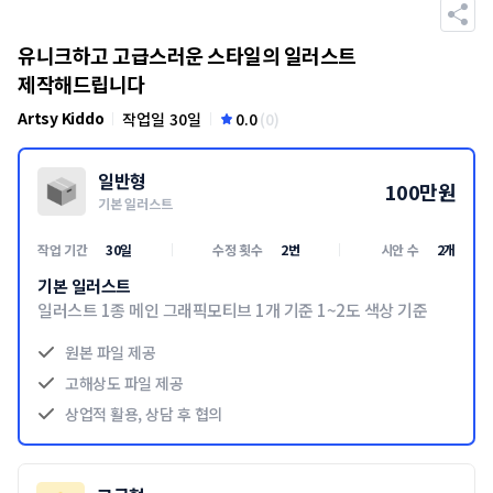
유니크하고 고급스러운 스타일의 일러스트 
제작해드립니다
Artsy Kiddo
작업일 30일
0.0
(
0
)
일반형
100
만
원
기본 일러스트
작업 기간
30일
수정 횟수
2번
시안 수
2개
기본 일러스트
일러스트 1종 메인 그래픽모티브 1개 기준 1~2도 색상 기준
원본 파일 제공
고해상도 파일 제공
상업적 활용, 상담 후 협의