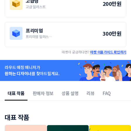
고급형
200
만
원
고급 일러스트
작업 기간
30일
수정 횟수
2번
시안 수
2개
고급 일러스트
프리미엄
300
만
원
일러스트 2 종 메인 그래픽모티브 1개 기준 채색 포함
프리미엄 일러스트 시리즈
원본 파일 제공
작업 기간
45일
수정 횟수
3번
시안 수
3개
마켓이 궁금하다면?
마켓 이용가이드 확인하기
고해상도 파일 제공
프리미엄 일러스트 시리즈
상업적 활용, 상담 후 협의
일러스트 시리즈 (3종) 메인 그래픽모티브 1개 기준 채색 포함
원하는 디자이너
를 찾아드릴게요.
원본 파일 제공
고해상도 파일 제공
상업적 활용, 상담 후 협의
대표 작품
판매자 정보
상품 설명
리뷰
FAQ
대표 작품