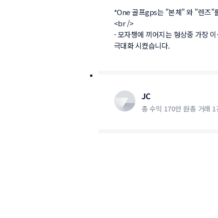
*One 골프gps는 "본체" 와 "렌즈"
<br />

- 모자챙에 끼어지는 형상중 가장 
극대화 시켰습니다.
JC
총 수익
170만 원
총 거래
1