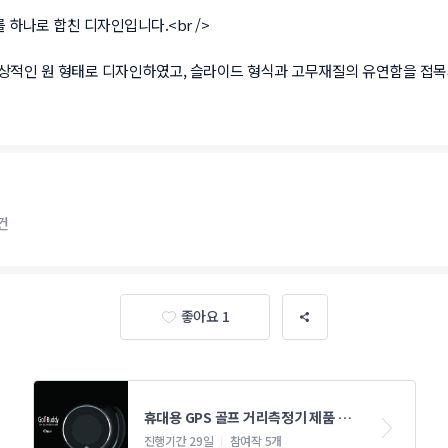
를 하나로 합친 디자인입니다.<br />

이상적인 원 형태로 디자인하였고, 슬라이드 형식과 고무재질의 유연함을 접목
건
좋아요 1
휴대용 GPS 골프 거리측정기 제품 디
자인 의뢰
진행기간 29일
참여작 5개