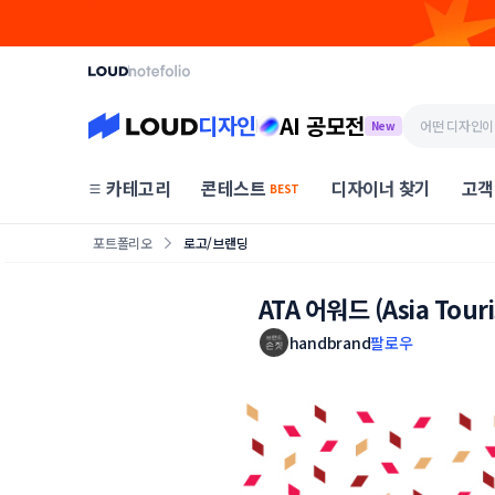
디자인
AI 공모전
New
카테고리
콘테스트
디자이너 찾기
고객
BEST
포트폴리오
로고/브랜딩
ATA 어워드 (Asia Tour
handbrand
팔로우