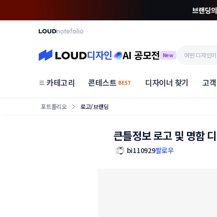
디자인
AI 공모전
New
카테고리
콘테스트
디자이너 찾기
고객
BEST
포트폴리오
로고/브랜딩
큰틀정보 로고 및 명함 
bi110929
팔로우