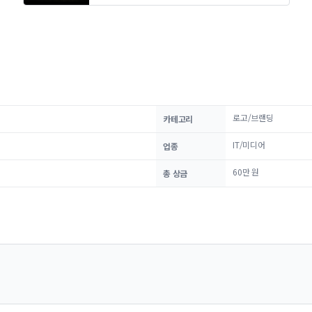
로고/브랜딩
카테고리
IT/미디어
업종
60만 원
총 상금