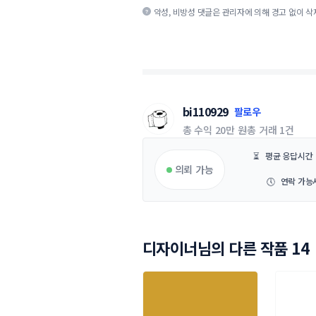
악성, 비방성 댓글은 관리자에 의해 경고 없이 삭
bi110929
팔로우
총 수익
20만 원
총 거래
1건
⏳
평균 응답시간
의뢰 가능
🕔
연락 가능
디자이너님의 다른 작품 14