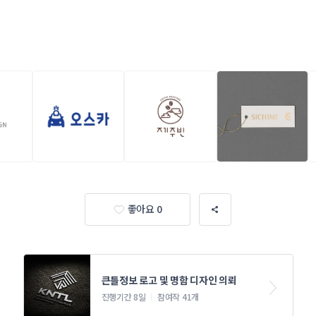
건
좋아요 0
큰틀정보 로고 및 명함 디자인 의뢰
진행기간 8일
참여작 41개