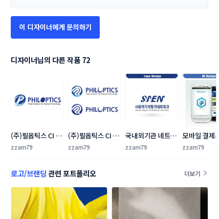
이 디자이너에게 문의하기
디자이너님의 다른 작품 72
(주)필옵틱스 CI 공
(주)필옵틱스 CI 공
국내외기관 네트워
모바일 결제서
모전
모전
크 로고 디자인 의
BI 제작 의뢰
zzam79
zzam79
zzam79
zzam79
뢰
로고/브랜딩
관련 포트폴리오
더보기