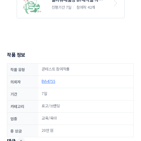
니다 
진행기간 7일
참여작 42개
작품 정보
콘테스트 참여작품
작품 유형
lhh4755
의뢰자
7일
기간
로고/브랜딩
카테고리
교육/육아
업종
20만 원
총 상금
댓글