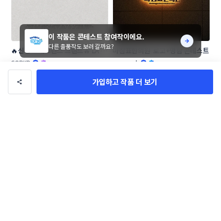
이 작품은 콘테스트 참여작이에요.
다른 출품작도 보러 갈까요?
🔥신생 프래그런스 브랜드🔥 LA 
마침표한의원  로고+명함 콘테스트
NOTE13 로고 콘테스트
CORKD
xoowook
가입하고 작품 더 보기
[창업 기업] 우리들 F&B 로고 콘테
모어스웰 로고+명함 콘테스트
스트
LioD
BRANDING_LOGO_JAMES_SHIN