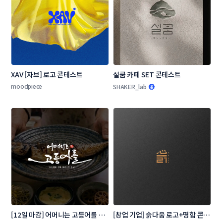
XAV [자브] 로고 콘테스트
설쿰 카페 SET 콘테스트
moodpiece
SHAKER_lab
[12일 마감] 어머니는 고등어를 로
[창업 기업] 슭다움 로고+명함 콘테