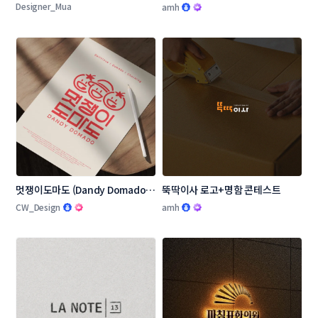
고 콘테스트
스트
Designer_Mua
amh
멋쟁이도마도 (Dandy Domado 
뚝딱이사 로고+명함 콘테스트
로고 콘테스트
CW_Design
amh