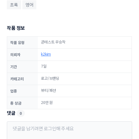
초록
영어
작품 정보
콘테스트 우승작
작품 유형
k2kim
의뢰자
7일
기간
로고/브랜딩
카테고리
뷰티/패션
업종
20만 원
총 상금
댓글
0