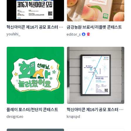
혁신아이콘 제16기 공모 포스터 디
금강농원 브로셔/리플렛 콘테스트
자인 콘테스트
youhihi_
editor_s
플레이 포스터/전단지 콘테스트
혁신아이콘 제16기 공모 포스터 디
자인 콘테스트
designLeo
krupspd