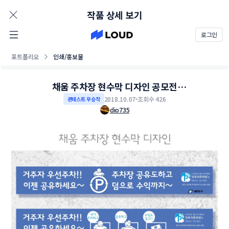
AD
작품 상세 보기
로그인
포트폴리오
인쇄/홍보물
채움 주차장 현수막 디자인 공모전
(거주자우선주차장 공유사업)
2018.10.07
조회수 426
콘테스트 우승작
dio735