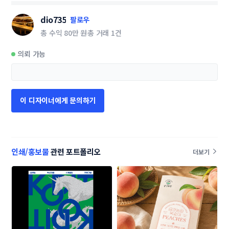
dio735
팔로우
총 수익
80만 원
총 거래
1건
의뢰 가능
이 디자이너에게 문의하기
인쇄/홍보물
관련 포트폴리오
더보기