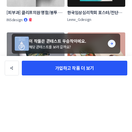
[피부과] 클리프의원 명함/봉투 콘
한국임상심리학회 포스터/전단지 
테스트
콘테스트
Leew_Gdesign
INSdesign
이 작품은 콘테스트 우승작이에요.
해당 콘테스트를 보러 갈까요?
가입하고 작품 더 보기
[인천영상위원회] World of 
금강농원 브로셔/리플렛 콘테스트
Locations 잡지 광고 콘테스트
limch7304
contemporary_oh
작품 전체보기(28,425)