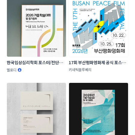
한국임상심리학회 포스터/전단지 
17회 부산평화영화제 공식 포스터 
콘테스트
공모
키네틱블루베리
멜로디