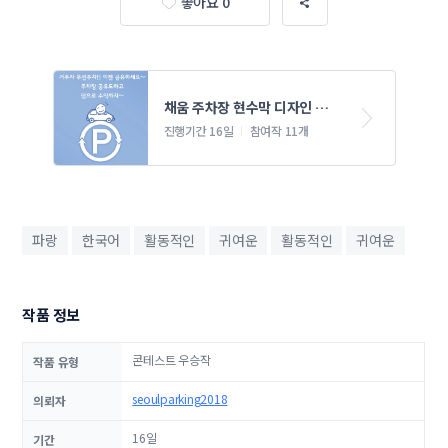
좋아요 0
채움 주차장 현수막 디자인 공
모전 (거주자우선주차장 공유
진행기간 16일
참여작 11개
사업)
파랑
한국어
활동적인
귀여운
활동적인
귀여운
작품 정보
콘테스트 우승작
작품 유형
seoulparking2018
의뢰자
16일
기간