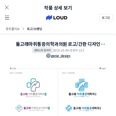
AD
작품 상세 보기
로그인
포트폴리오
로고/브랜딩
돌고래마취통증의학과의원 로고/간판 디자인
의뢰
2018.10.09
조회수 213
콘테스트 참여작
genie_design