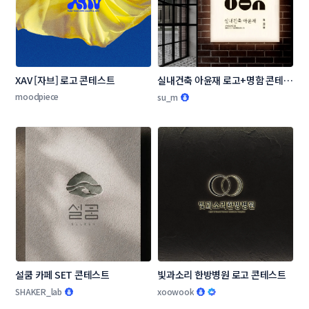
XAV [자브] 로고 콘테스트
실내건축 아윤재 로고+명함 콘테스
트
moodpiece
su_m
설쿰 카페 SET 콘테스트
빛과소리 한방병원 로고 콘테스트
SHAKER_lab
xoowook