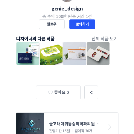
genie_design
총 수익
100만 원
총 거래
1건
팔로우
문의하기
디자이너의 다른 작품
전체 작품 보기
좋아요 0
돌고래마취통증의학과의원 로
고/간판 디자인 의뢰
진행기간 15일
참여작 76개