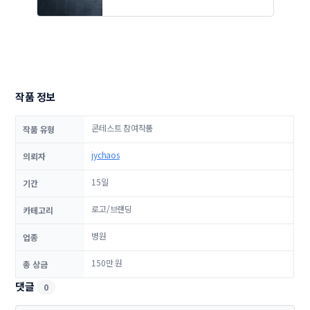
작품 정보
콘테스트 참여작품
작품 유형
jychaos
의뢰자
15일
기간
로고/브랜딩
카테고리
병원
업종
150만 원
총 상금
댓글
0