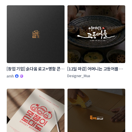
[창업 기업] 슭다움 로고+명함 콘테
[12일 마감] 어머니는 고등어를 로
스트
고 콘테스트
Designer_Mua
amh