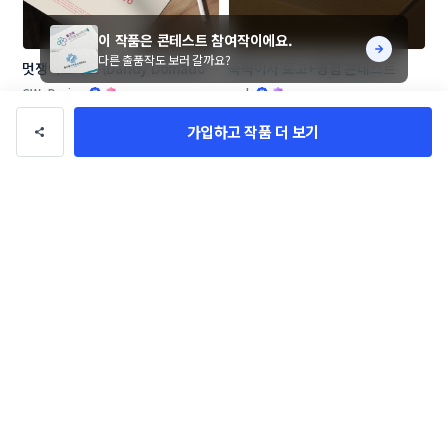
이 작품은 콘테스트 참여작이에요.
다른 출품작도 보러 갈까요?
멋쟁이도마도 (Dandy Domado 
뚝딱이사 로고+명함 콘테스트
로고 콘테스트
CW_Design
amh
가입하고 작품 더 보기
[창업 기업] 우리들 F&B 로고 콘테
🔥신생 프래그런스 브랜드🔥 LA 
스트
NOTE13 로고 콘테스트
LioD
CORKD