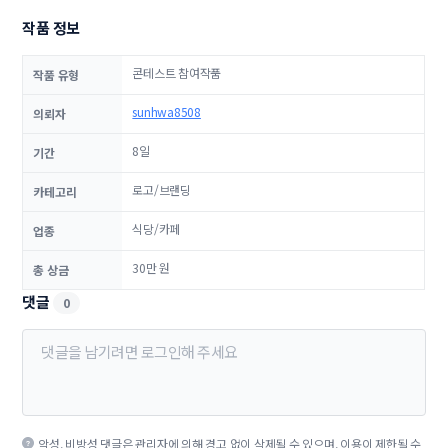
작품 정보
콘테스트 참여작품
작품 유형
sunhwa8508
의뢰자
8일
기간
로고/브랜딩
카테고리
식당/카페
업종
30만 원
총 상금
댓글
0
악성, 비방성 댓글은 관리자에 의해 경고 없이 삭제될 수 있으며, 이용이 제한될 수