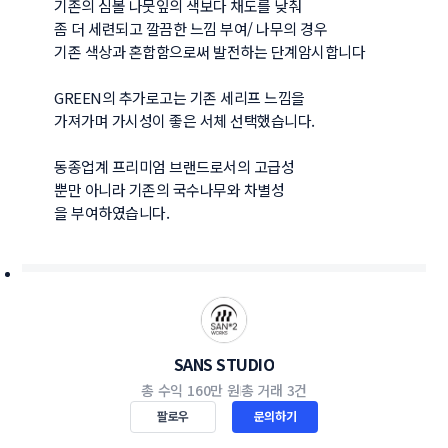
기존의 심볼 나뭇잎의 색보다 채도를 낮춰

좀 더 세련되고 깔끔한 느낌 부여/ 나무의 경우

기존 색상과 혼합함으로써 발전하는 단계암시합니다

GREEN의 추가로고는 기존 세리프 느낌을

가져가며 가시성이 좋은 서체 선택했습니다.

동종업계 프리미엄 브랜드로서의 고급성 

뿐만 아니라 기존의 국수나무와 차별성

SANS STUDIO
총 수익
160만 원
총 거래
3건
팔로우
문의하기