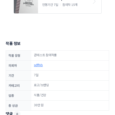
로고 디자인 의뢰
진행기간 7일
참여작 15개
작품 정보
콘테스트 참여작품
작품 유형
sdffnb
의뢰자
7일
기간
로고/브랜딩
카테고리
식품/건강
업종
30만 원
총 상금
댓글
0