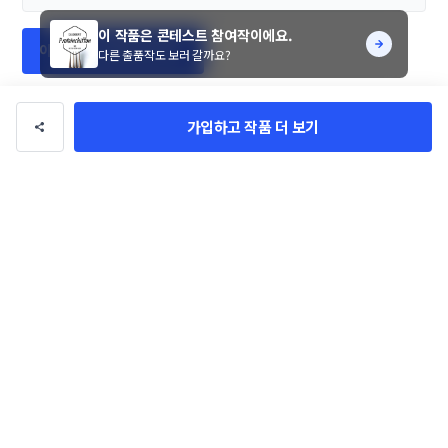
이 작품은 콘테스트 참여작이에요.
이 디자이너에게 문의하기
다른 출품작도 보러 갈까요?
디자이너님의 다른 작품 26
가입하고 작품 더 보기
소담 건축 슬로건 
출장 서비스 기사 
미용실 미정 네이밍 
홈페이지 프로
콘테스트
AI 일정관리 앱 네
콘테스트
반응형 디자
ByeHi
ByeHi
ByeHi
ByeHi
이밍 콘테스트
로고/브랜딩
관련 포트폴리오
더보기