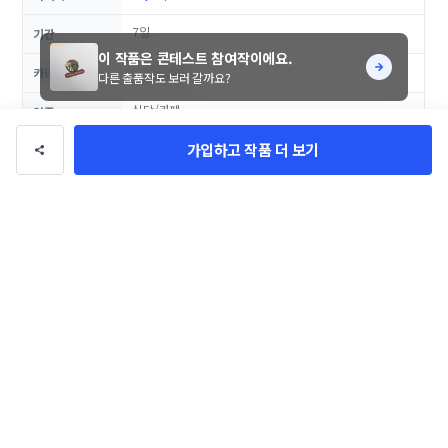
7일
기간
이 작품은 콘테스트 참여작이에요.
로고/브랜딩
카테고리
다른 출품작도 보러 갈까요?
식당/카페
업종
가입하고 작품 더 보기
40만 원
총 상금
댓글
0
악성, 비방성 댓글은 관리자에 의해 경고 없이 삭제될 수 있으며, 이용이 제한될 수
있습니다.
등록