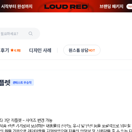
 후기
디자인 사례
원스톱 상담
4.9점
HOT
리플렛
콘테스트 우승작