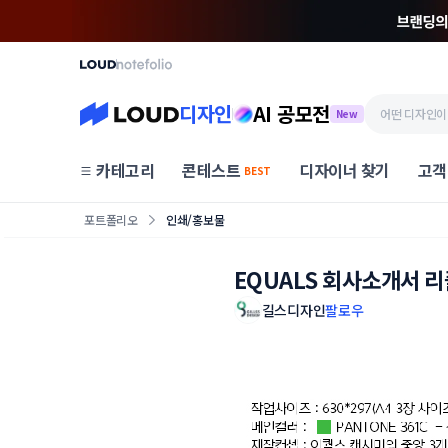
디자인
AI 공모전
New
카테고리
콘테스트
디자이너 찾기
고객
BEST
포트폴리오
인쇄/홍보물
EQUALS 회사소개서 
길스디자인
팔로우