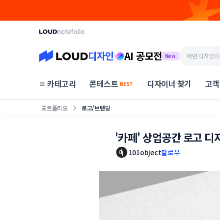
디자인
AI 공모전
New
카테고리
콘테스트
디자이너 찾기
고객
BEST
포트폴리오
로고/브랜딩
'카페' 상업공간 로고 디
101object
팔로우