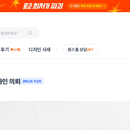
 후기
디자인 사례
원스톱 상담
4.9점
HOT
자인 의뢰
콘테스트 우승작