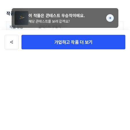
작품 정보
이 작품은 콘테스트 우승작이에요.
해당 콘테스트를 보러 갈까요?
콘테스트 우승작
작품 유형
탐라왕
의뢰자
가입하고 작품 더 보기
9일
기간
로고/브랜딩
카테고리
식품/건강
업종
40만 원
총 상금
댓글
0