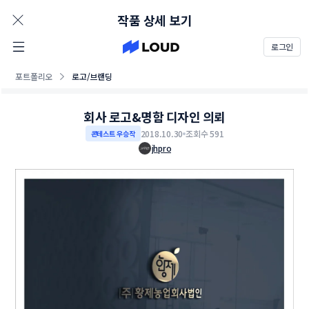
AD
작품 상세 보기
로그인
포트폴리오
로고/브랜딩
회사 로고&명함 디자인 의뢰
2018.10.30
조회수 591
콘테스트 우승작
jhpro