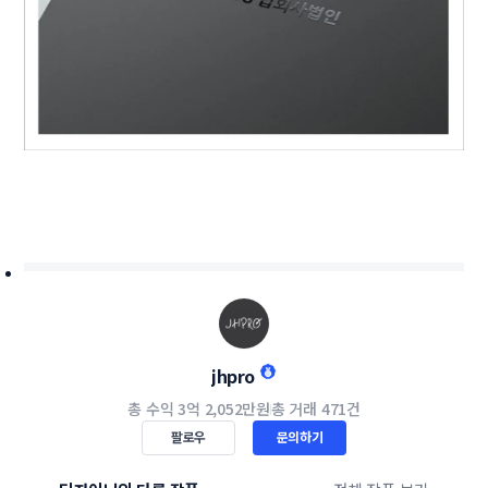
jhpro
총 수익
3억 2,052만원
총 거래
471건
팔로우
문의하기