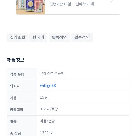
뢰
진행기간 15일
참여작 25개
컬러조합
한국어
활동적인
활동적인
작품 정보
콘테스트 우승작
작품 유형
withgo88
의뢰자
15일
기간
패키지/포장
카테고리
식품/건강
업종
130만 원
총 상금