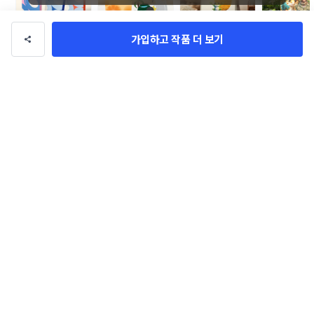
가입하고 작품 더 보기
zitzap 아크네 패
웰비온제주농업회
10Kg 쌀 포장재(지
파충류 사료 
치 박스(상자) 콘테
사법인 라벨+박스 
대) 디자인 콘테스
(파우치) 콘
designsiot
designsiot
designsiot
designsiot
스트
콘테스트
트_유리드알앤디
패키지/포장
관련 포트폴리오
더보기
고기어트 리조또 파우치 콘테스트
베스트셀러 귀여니 작가 < 늑대의 
유혹 > 와인 라벨 디자인 콘테스트
na_na
BRAND_메이트