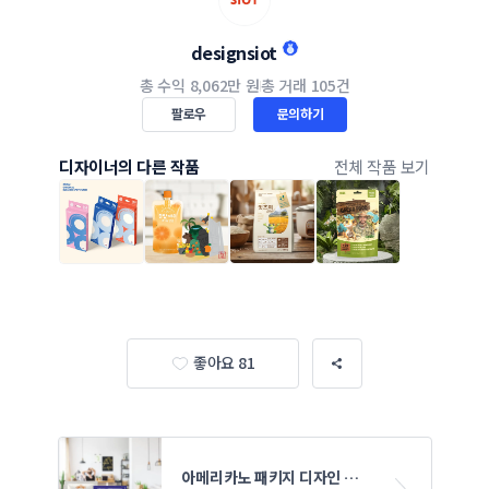
designsiot
총 수익
8,062만 원
총 거래
105건
팔로우
문의하기
디자이너의 다른 작품
전체 작품 보기
좋아요 81
 아메리카노 패키지 디자인 의