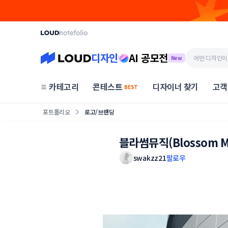
디자인
AI 공모전
New
카테고리
콘테스트
디자이너 찾기
고객
BEST
포트폴리오
로고/브랜딩
블라썸뮤직(Blossom M
swakzz21
팔로우