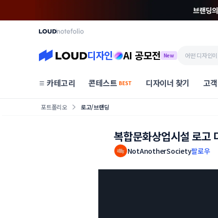
디자인
AI 공모전
New
카테고리
콘테스트
디자이너 찾기
고객
BEST
포트폴리오
로고/브랜딩
복합문화상업시설 로고 
NotAnotherSociety
팔로우