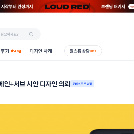
 후기
디자인 사례
원스톱 상담
4.9점
HOT
메인+서브 시안 디자인 의뢰
콘테스트 우승작