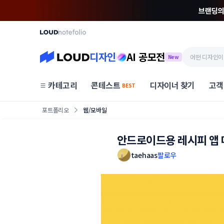
디자인
AI 공모전
New
카테고리
콘테스트
디자이너 찾기
고객
BEST
포트폴리오
웹/모바일
안드로이드용 레시피 앱 
taehaas
팔로우