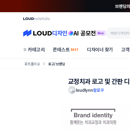
디자인
AI 공모전
New
카테고리
콘테스트
디자이너 찾기
고객
BEST
포트폴리오
로고/브랜딩
교정치과 로고 및 간판 
loudlynn
팔로우