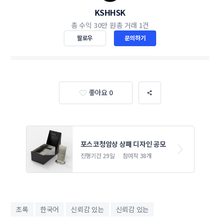
KSHHSK
총 수익
30만 원
총 거래
1건
팔로우
문의하기
좋아요 0
포스코청암상 상패 디자인 공모 
진행기간 29일
참여작 38개
초록
한국어
신뢰감 있는
신뢰감 있는