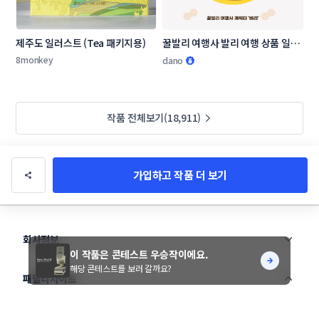
제주도 일러스트 (Tea 패키지용)
꿀발리 여행사 발리 여행 상품 일러
스트 디자인 의뢰
8monkey
dano
작품 전체보기(18,911)
가입하고 작품 더 보기
회사정보
이 작품은 콘테스트 우승작이에요.
해당 콘테스트를 보러 갈까요?
패밀리사이트