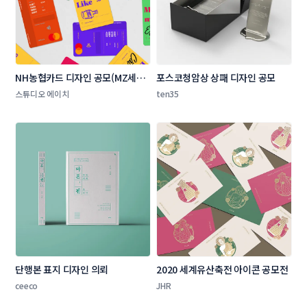
NH농협카드 디자인 공모(MZ세대 
포스코청암상 상패 디자인 공모 
타겟 상품 카드 플레이트 디자인)
스튜디오 에이치
ten35
단행본 표지 디자인 의뢰
2020 세계유산축전 아이콘 공모전
ceeco
JHR