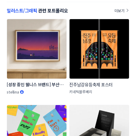
일러스트/그래픽
관련 포트폴리오
더보기
[성장 중인 웰니스 브랜드] 부산의 
진주남강유등축제 포스터
장소, 순간을 담은 일러스트 3종
키네틱블루베리
stellina