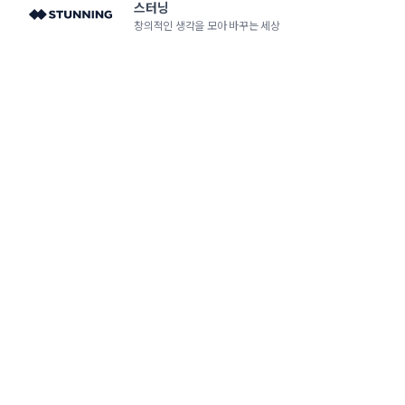
스터닝
창의적인 생각을 모아 바꾸는 세상
라우드소싱
크리에이티브 디자이너 플랫폼
노트폴리오
국내 최대 포트폴리오 플랫폼
서비스 소개
콘테스트 Q&A
이벤트
HOT
고객 센터