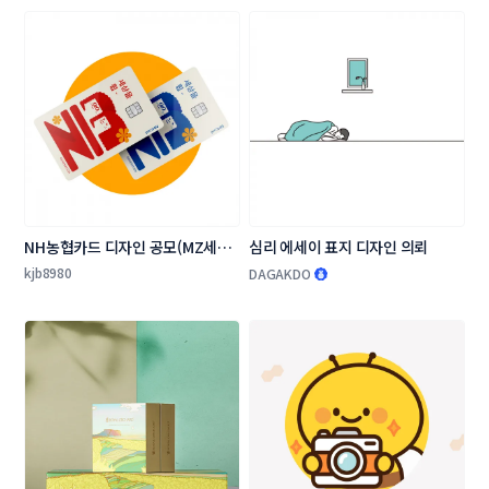
NH농협카드 디자인 공모(MZ세대 
심리 에세이 표지 디자인 의뢰
타겟 상품 카드 플레이트 디자인)
kjb8980
DAGAKDO