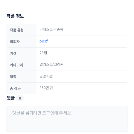
작품 정보
콘테스트 우승작
작품 유형
postf
의뢰자
29일
기간
일러스트/그래픽
카테고리
공공기관
업종
360만 원
총 상금
댓글
0