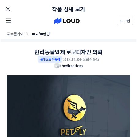
AD
작품 상세 보기
로그인
포트폴리오
로고/브랜딩
반려동물업체 로고디자인 의뢰
2018.11.04
조회수 545
콘테스트 우승작
thedirections