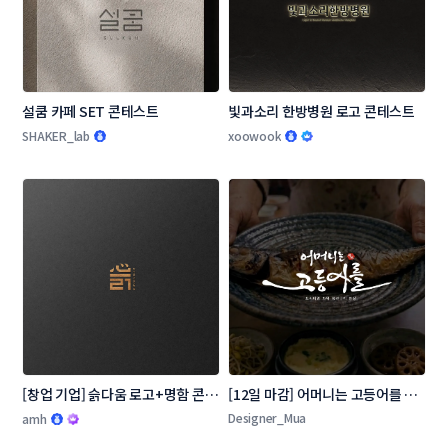
설쿰 카페 SET 콘테스트
빛과소리 한방병원 로고 콘테스트
SHAKER_lab
xoowook
[창업 기업] 슭다움 로고+명함 콘테
[12일 마감] 어머니는 고등어를 로
스트
고 콘테스트
Designer_Mua
amh