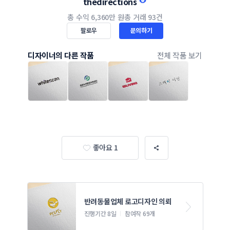
thedirections
총 수익
6,360만 원
총 거래
93건
팔로우
문의하기
디자이너의 다른 작품
전체 작품 보기
좋아요 1
반려동물업체 로고디자인 의뢰
진행기간 8일
참여작 69개