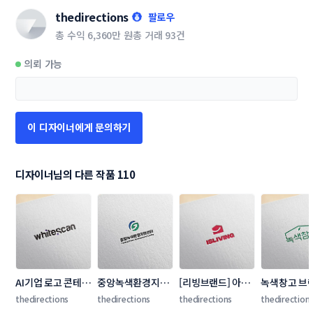
thedirections
팔로우
총 수익
6,360만 원
총 거래
93건
의뢰 가능
이 디자이너에게 문의하기
디자이너님의 다른 작품 110
AI기업 로고 콘테스
중앙녹색환경지원
[리빙브랜드] 아이
녹색창고 브
트
센터 로고+명함 콘
에스리빙 
테스트
thedirections
thedirections
thedirections
thedirection
테스트
(ISLIVING) 로고 콘