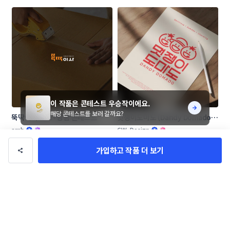
이 작품은 콘테스트 우승작이에요.
해당 콘테스트를 보러 갈까요?
뚝딱이사 로고+명함 콘테스트
멋쟁이도마도 (Dandy Domado 
로고 콘테스트
amh
CW_Design
가입하고 작품 더 보기