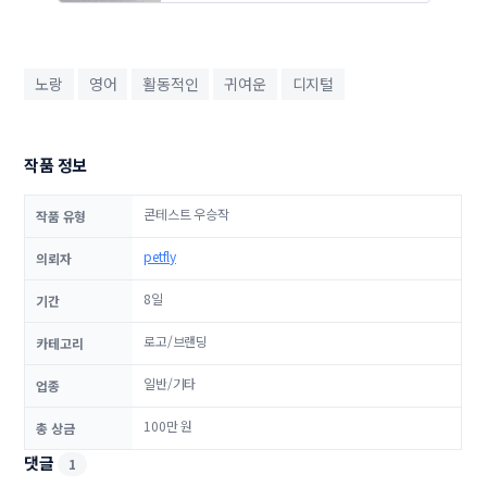
노랑
영어
활동적인
귀여운
디지털
작품 정보
콘테스트 우승작
작품 유형
petfly
의뢰자
8일
기간
로고/브랜딩
카테고리
일반/기타
업종
100만 원
총 상금
댓글
1