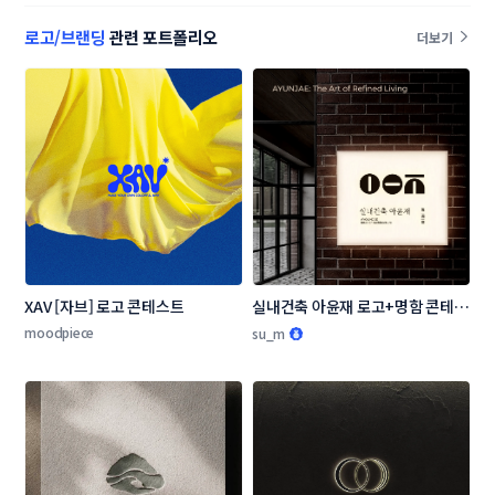
테스트
로고/브랜딩
관련 포트폴리오
더보기
XAV [자브] 로고 콘테스트
실내건축 아윤재 로고+명함 콘테스
트
moodpiece
su_m