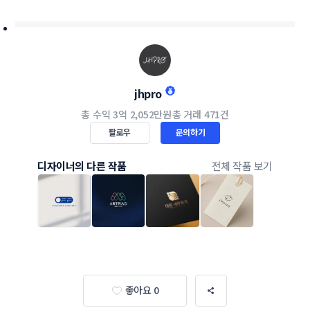
jhpro
총 수익
3억 2,052만원
총 거래
471건
팔로우
문의하기
디자이너의 다른 작품
전체 작품 보기
좋아요 0