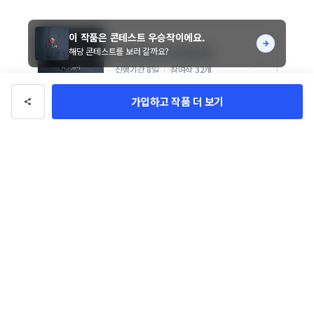
이 작품은 콘테스트 우승작이에요.
해당 콘테스트를 보러 갈까요?
KJSeM 로고 디자인의뢰
진행기간 8일
참여작 32개
가입하고 작품 더 보기
핑크
영어
심플한
신뢰감 있는
작품 정보
콘테스트 우승작
작품 유형
KJSM
의뢰자
8일
기간
로고/브랜딩
카테고리