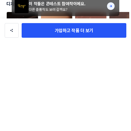
이 작품은 콘테스트 참여작이에요.
디자이너님의 다른 작품 32
다른 출품작도 보러 갈까요?
가입하고 작품 더 보기
해루 (바다의 하루)
친환경 화장 비누 
무인 비대면 F&B 
키키라멘 로
브랜드 허브스 로고 
브랜드 로고 의뢰
인 의뢰
yh design
yh design
yh design
yh design
디자인을 의뢰합니
다.
로고/브랜딩
관련 포트폴리오
더보기