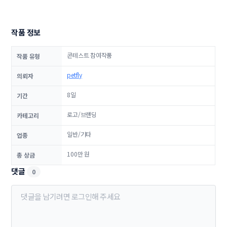
작품 정보
콘테스트 참여작품
작품 유형
petfly
의뢰자
8일
기간
로고/브랜딩
카테고리
일반/기타
업종
100만 원
총 상금
댓글
0