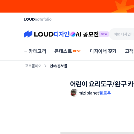
디자인
AI 공모전
New
카테고리
콘테스트
디자이너 찾기
고객
BEST
포트폴리오
인쇄/홍보물
어린이 요리도구/완구 카
miziplanet
팔로우