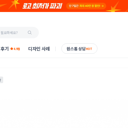
 후기
디자인 사례
원스톱 상담
4.9점
HOT
작