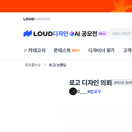
디자인
AI 공모전
New
카테고리
콘테스트
디자이너 찾기
고객
BEST
포트폴리오
로고/브랜딩
로고 디자인 의뢰
콘테스트 참여
D___K
팔로우