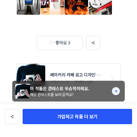
좋아요 3
베이커리 카페 로고 디자인 의
뢰
진행기간 7일
참여작 14개
이 작품은 콘테스트 우승작이에요.
해당 콘테스트를 보러 갈까요?
가입하고 작품 더 보기
작품 정보