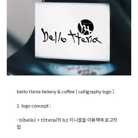
bello tteria bekery & coffee [ calligraphy logo ]

1. logo concept : 

- b(bello) + t(tteria)의 b,t 이니셜을 이용하여 로고작
업 
