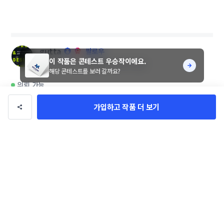
gutta
팔로우
이 작품은 콘테스트 우승작이에요.
총 수익
3억 7,247만원
총 거래
793건
해당 콘테스트를 보러 갈까요?
의뢰 가능
가입하고 작품 더 보기
이 디자이너에게 문의하기
디자이너님의 다른 작품 630