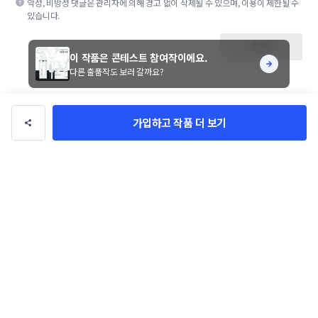
악성, 비방성 댓글은 관리자에 의해 경고 없이 삭제될 수 있으며, 이용이 제한될 수
있습니다.
등록
이 작품은 콘테스트 참여작이에요.
다른 출품작도 보러 갈까요?
가입하고 작품 더 보기
wacky geeky
팔로우
총 수익
497만 원
총 거래
13건
의뢰 가능
이 디자이너에게 문의하기
디자이너님의 다른 작품 24