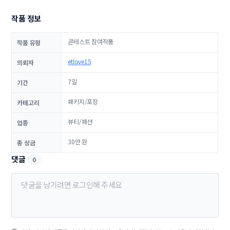
작품 정보
콘테스트 참여작품
작품 유형
etlove15
의뢰자
7일
기간
패키지/포장
카테고리
뷰티/패션
업종
30만 원
총 상금
댓글
0