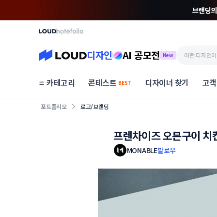
디자인
AI 공모전
New
카테고리
콘테스트
디자이너 찾기
고객
BEST
포트폴리오
로고/브랜딩
프렌차이즈 오븐구이 치
MONABLE
팔로우