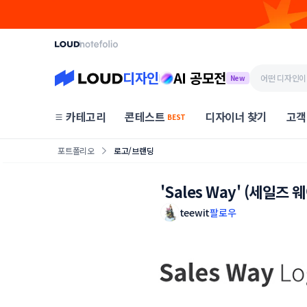
디자인
AI 공모전
New
카테고리
콘테스트
디자이너 찾기
고객
BEST
포트폴리오
로고/브랜딩
'Sales Way' (세일즈
teewit
팔로우