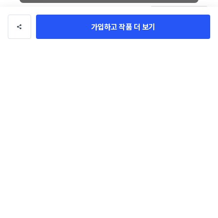
등록
가입하고 작품 더 보기
parco13
팔로우
총 수익
0만 원
총 거래
0건
의뢰 가능
이 디자이너에게 문의하기
디자이너님의 다른 작품 30