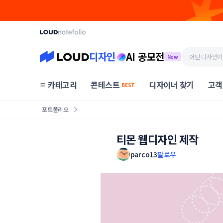
디자인
AI 공모전
New
카테고리
콘테스트
디자이너 찾기
고객
BEST
포트폴리오
티몬 웹디자인 제작
parco13
팔로우