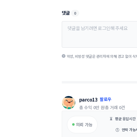
댓글
0
악성, 비방성 댓글은 관리자에 의해 경고 없이 삭
parco13
팔로우
총 수익
0만 원
총 거래
0건
⏳
평균 응답시간
의뢰 가능
🕔
연락 가능