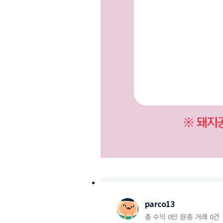
parco13
총 수익
0만 원
총 거래
0건