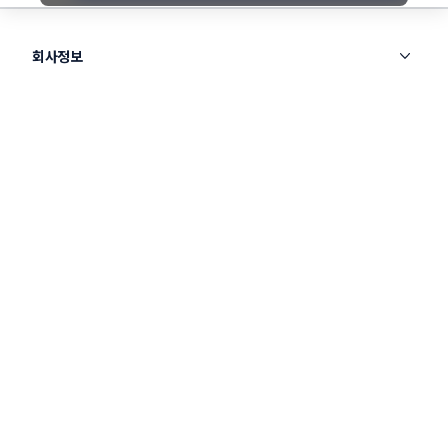
회사정보
패밀리사이트
스터닝
창의적인 생각을 모아 바꾸는 세상
라우드소싱
크리에이티브 디자이너 플랫폼
노트폴리오
국내 최대 포트폴리오 플랫폼
서비스 소개