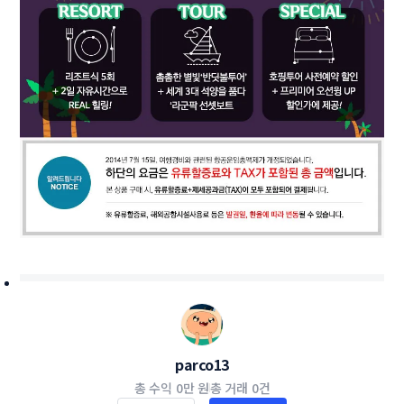
parco13
총 수익
0만 원
총 거래
0건