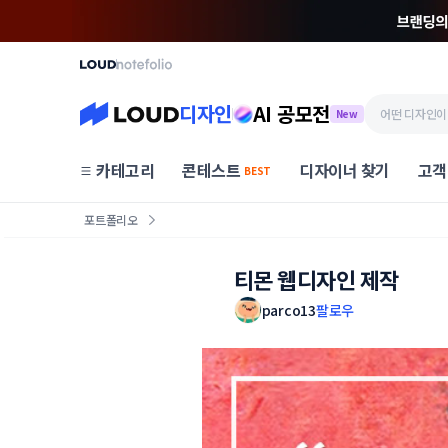
디자인
AI 공모전
New
카테고리
콘테스트
디자이너 찾기
고객
BEST
포트폴리오
티몬 웹디자인 제작
parco13
팔로우