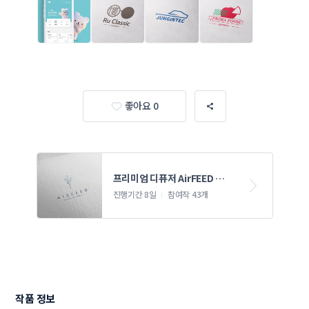
좋아요 0
프리미엄 디퓨저 AirFEED 로고 
제작 의뢰
진행기간 8일
참여작 43개
작품 정보