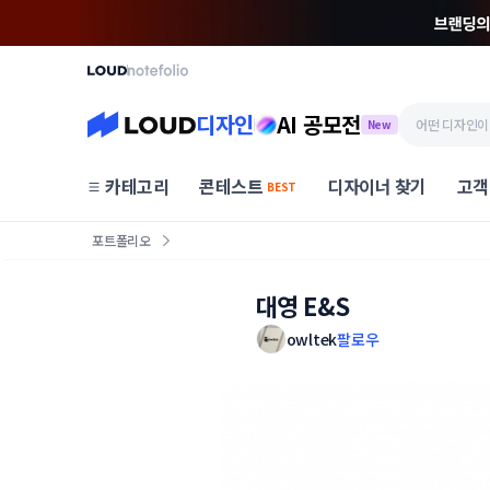
디자인
AI 공모전
New
카테고리
콘테스트
디자이너 찾기
고객
BEST
포트폴리오
대영 E&S
owltek
팔로우