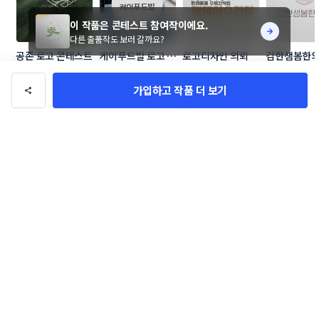
이 작품은 콘테스트 참여작이에요.
다른 출품작도 보러 갈까요?
공존 로고 콘테스트
케이푸드빌 로고 디
로고디자인 의뢰
김한샘봄한의
자인 콘테스트
고디자인 의
ppbstudio
ppbstudio
ppbstudio
ppbstudio
가입하고 작품 더 보기
로고/브랜딩
관련 포트폴리오
더보기
XAV [자브] 로고 콘테스트
설쿰 카페 SET 콘테스트
moodpiece
SHAKER_lab