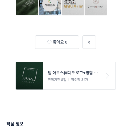
좋아요 0
담 아트스튜디오 로고+명함 디
자인
진행기간 8일
참여작 34개
작품 정보