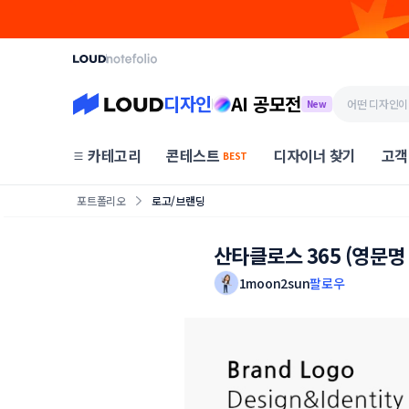
디자인
AI 공모전
New
카테고리
콘테스트
디자이너 찾기
고객
BEST
포트폴리오
로고/브랜딩
산타클로스 365 (영문명 Sa
1moon2sun
팔로우