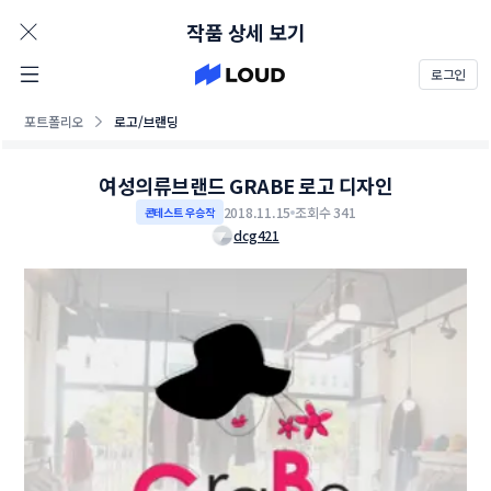
AD
작품 상세 보기
로그인
포트폴리오
로고/브랜딩
여성의류브랜드 GRABE 로고 디자인
2018.11.15
조회수 341
콘테스트 우승작
dcg421