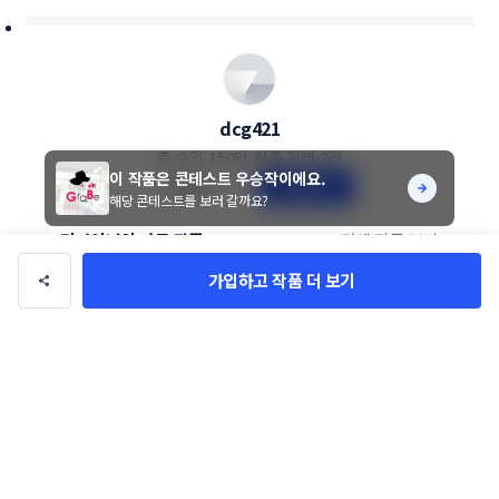
dcg421
총 수익
150만 원
총 거래
2건
이 작품은 콘테스트 우승작이에요.
팔로우
문의하기
해당 콘테스트를 보러 갈까요?
디자이너의 다른 작품
전체 작품 보기
가입하고 작품 더 보기
좋아요 1