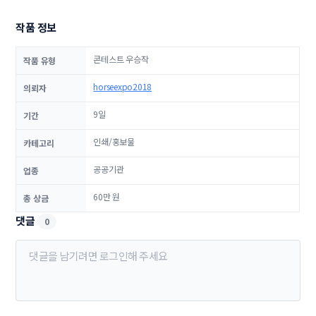
작품 정보
콘테스트 우승작
작품 유형
horseexpo2018
의뢰자
9일
기간
인쇄/홍보물
카테고리
공공기관
업종
60만 원
총 상금
댓글
0