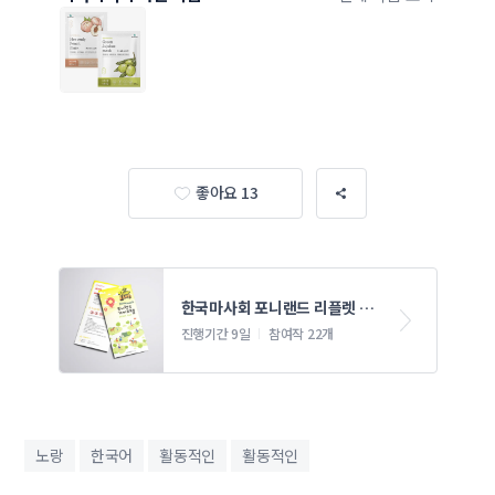
좋아요 13
한국마사회 포니랜드 리플렛 디
자인 의뢰
진행기간 9일
참여작 22개
노랑
한국어
활동적인
활동적인