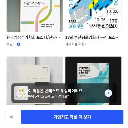
한국임상심리학회 포스터/전단지 
17회 부산평화영화제 공식 포스터 
콘테스트
공모
키네틱블루베리
멜로디
이 작품은 콘테스트 우승작이에요.
해당 콘테스트를 보러 갈까요?
가입하고 작품 더 보기
[피부과] 클리프의원 명함/봉투 콘
한국임상심리학회 포스터/전단지 
테스트
콘테스트
Leew_Gdesign
INSdesign