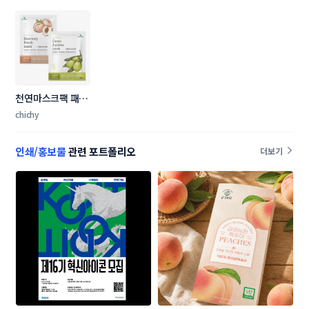
천연마스크팩 패키
징 디자인 의뢰
chichy
인쇄/홍보물
관련 포트폴리오
더보기