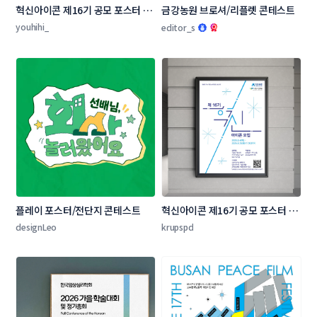
혁신아이콘 제16기 공모 포스터 디
금강농원 브로셔/리플렛 콘테스트
자인 콘테스트
youhihi_
editor_s
플레이 포스터/전단지 콘테스트
혁신아이콘 제16기 공모 포스터 디
자인 콘테스트
designLeo
krupspd