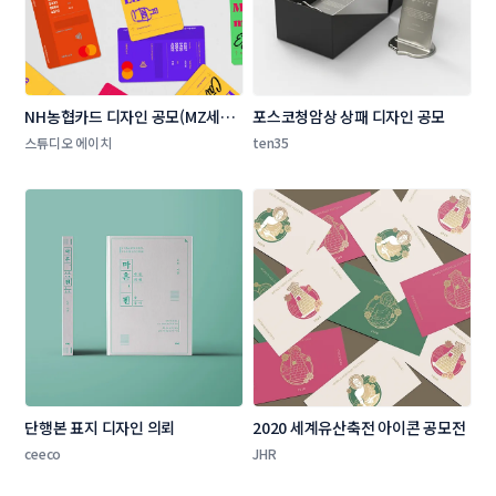
NH농협카드 디자인 공모(MZ세대 
포스코청암상 상패 디자인 공모 
타겟 상품 카드 플레이트 디자인)
스튜디오 에이치
ten35
단행본 표지 디자인 의뢰
2020 세계유산축전 아이콘 공모전
ceeco
JHR