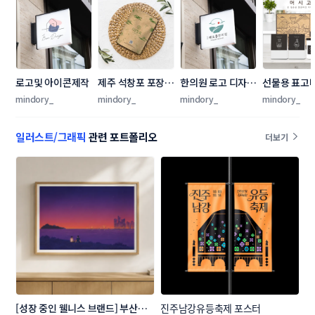
로고및 아이콘제작
제주 석창포 포장 
한의원 로고 디자인
선물용 표고
디자인 개발
의뢰
스 구성
mindory_
mindory_
mindory_
mindory_
일러스트/그래픽
관련 포트폴리오
더보기
[성장 중인 웰니스 브랜드] 부산의 
진주남강유등축제 포스터