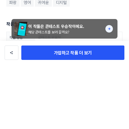
파랑
영어
귀여운
디지털
작품 정보
이 작품은 콘테스트 우승작이에요.
해당 콘테스트를 보러 갈까요?
콘테스트 우승작
작품 유형
zzony7
의뢰자
가입하고 작품 더 보기
15일
기간
로고/브랜딩
카테고리
IT/미디어
업종
150만 원
총 상금
댓글
0