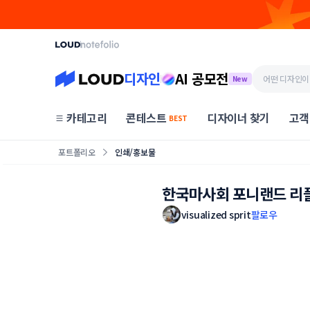
디자인
AI 공모전
New
카테고리
콘테스트
디자이너 찾기
고객
BEST
포트폴리오
인쇄/홍보물
한국마사회 포니랜드 리
visualized sprit
팔로우