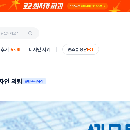
 후기
디자인 사례
원스톱 상담
4.9점
HOT
자인 의뢰
콘테스트 우승작