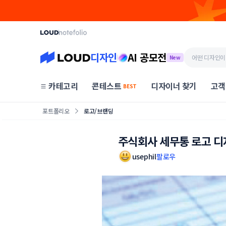
디자인
AI 공모전
New
카테고리
콘테스트
디자이너 찾기
고객
BEST
포트폴리오
로고/브랜딩
주식회사 세무통 로고 디
usephil
팔로우