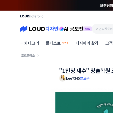
디자인
AI 공모전
New
카테고리
콘테스트
디자이너 찾기
고객
BEST
포트폴리오
"1인칭 재수" 청솔학원
bee7345
팔로우