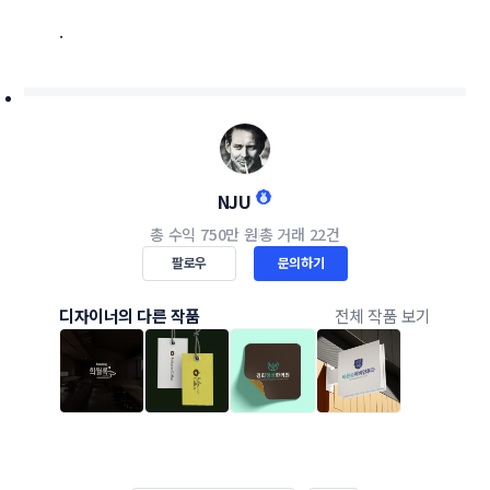
.
NJU
총 수익
750만 원
총 거래
22건
팔로우
문의하기
디자이너의 다른 작품
전체 작품 보기