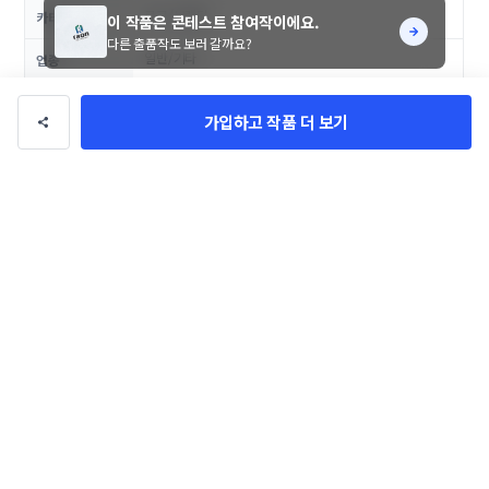
로고/브랜딩
카테고리
이 작품은 콘테스트 참여작이에요.
다른 출품작도 보러 갈까요?
일반/기타
업종
100만 원
총 상금
가입하고 작품 더 보기
댓글
0
악성, 비방성 댓글은 관리자에 의해 경고 없이 삭제될 수 있으며, 이용이 제한될 수
있습니다.
등록