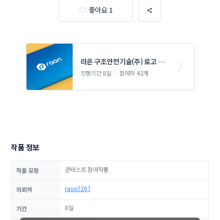
좋아요 1
라온 구조안전기술(주) 로고 및 
명함 대소봉투 디자인 의뢰
진행기간 8일
참여작 42개
작품 정보
콘테스트 참여작품
작품 유형
raon7207
의뢰자
8일
기간