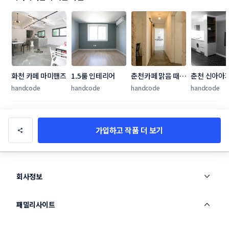
화천 카페 마미핸즈
1.5룸 인테리어
춘천카페 맑음 때때
춘천 신아아
로 비
handcode
handcode
handcode
handcode
가입하고 작품 더 보기
회사정보
패밀리사이트