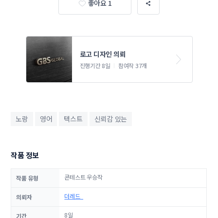
좋아요 1
로고 디자인 의뢰
진행기간 8일
참여작 37개
노랑
영어
텍스트
신뢰감 있는
작품 정보
콘테스트 우승작
작품 유형
더레드_
의뢰자
8일
기간