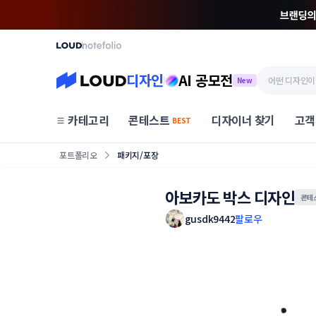
디자인
AI 공모전
New
카테고리
콘테스트
디자이너 찾기
고객
BEST
포트폴리오
패키지/포장
아보카도 박스 디자인
콘테
gusdk9442
팔로우